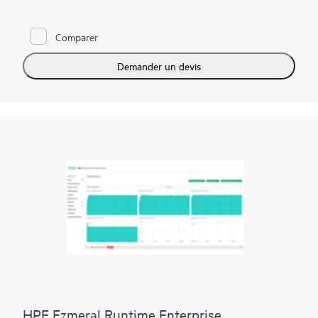
machine learning. HPE Ezmeral Machine Learning Ops (HPE
Ezmeral ML Ops) étend les fonctionnalités de HPE Ezmeral
Runtime Enterprise et apporte une agilité de type DevOps au
Comparer
machine learning d’entreprise.
Avec HPE Ezmeral ML Ops, les entreprises peuvent mettre en
Demander un devis
œuvre des processus DevOps pour normaliser leurs flux de
travail ML (Machine Learning).
HPE Ezmeral ML Ops fournit aux équipes de science des
données une plateforme pour leurs besoins de science des
données Edge to Cloud avec la flexibilité nécessaire pour
exécuter leurs charges de travail de machine learning ou de
deep learning (DL) sur site, dans plusieurs clouds publics, ou
un modèle hybride, et répondre aux exigences commerciales
dynamiques dans une variété de cas d’utilisation.
HPE Ezmeral Runtime Enterprise