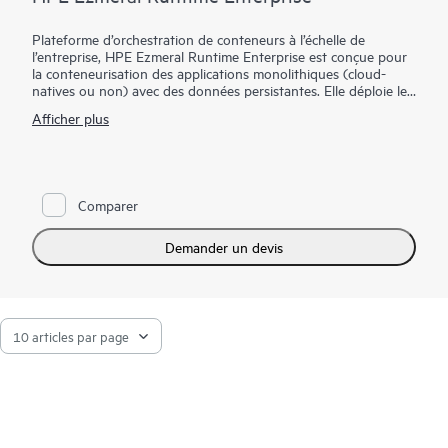
Plateforme d’orchestration de conteneurs à l’échelle de
l’entreprise, HPE Ezmeral Runtime Enterprise est conçue pour
la conteneurisation des applications monolithiques (cloud-
natives ou non) avec des données persistantes. Elle déploie le
système 100 % open source Kubernetes pour l’orchestration,
Afficher plus
offre un système de fichiers et une data fabric de pointe pour
le stockage de conteneurs persistant, et permet aux
entreprises de déployer des charges de travail d’IA et d’analyse
en conteneur. Les entreprises peuvent donc désormais étendre
facilement le gain d’agilité et d’efficacité offert par les
Comparer
conteneurs à davantage d’applications exécutées sur une
infrastructure bare metal ou virtualisée, et aussi bien sur site
que dans les clouds multiples ou à l’edge.
Demander un devis