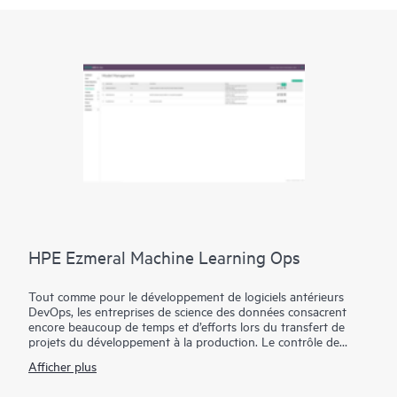
HPE Ezmeral Machine Learning Ops
Tout comme pour le développement de logiciels antérieurs
DevOps, les entreprises de science des données consacrent
encore beaucoup de temps et d’efforts lors du transfert de
projets du développement à la production. Le contrôle de
version de modèle et le partage de code sont manuels et les
Afficher plus
outils et les structures manquent de standardisation, ce qui
rend fastidieux et chronophage la production de modèles de