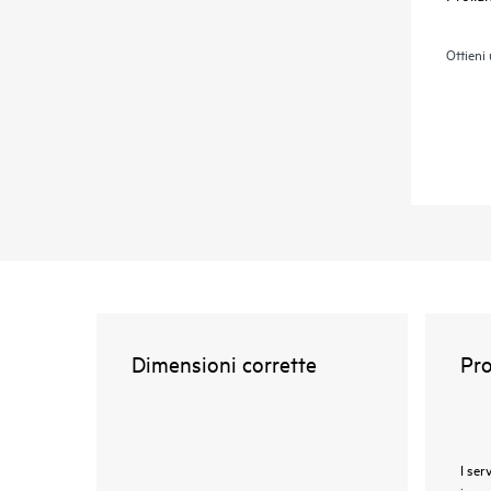
Ottieni
Dimensioni corrette
Pro
I ser
inegu