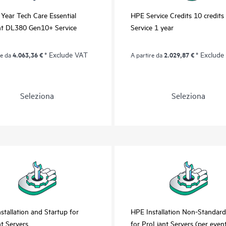
Year Tech Care Essential
HPE Service Credits 10 credits
nt DL380 Gen10+ Service
Service 1 year
4.063,36 €
* Exclude VAT
2.029,87 €
* Exclude
re da
A partire da
Seleziona
Seleziona
stallation and Startup for
HPE Installation Non-Standar
nt Servers
for ProLiant Servers (per even