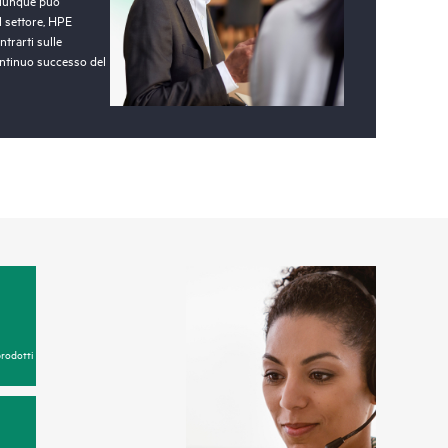
l settore, HPE
trarti sulle
ontinuo successo del
prodotti