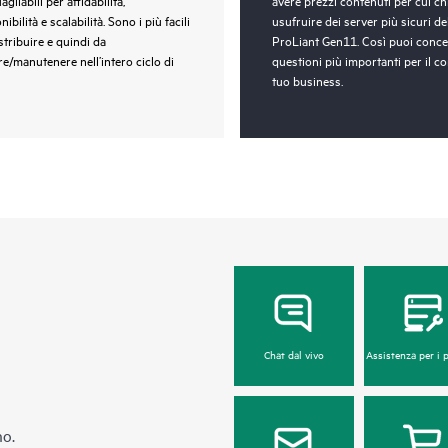
nibilità e scalabilità. Sono i più facili
usufruire dei server più sicuri de
stribuire e quindi da
ProLiant Gen11. Così puoi concen
re/manutenere nell’intero ciclo di
questioni più importanti per il c
tuo business.
Chat dal vivo
Assistenza per i 
no.