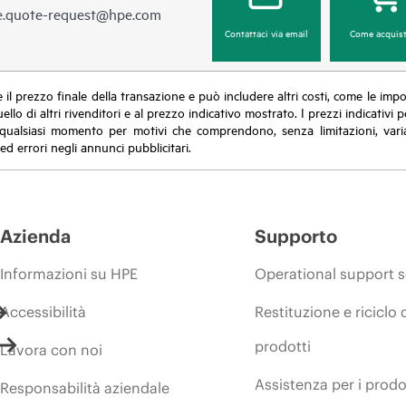
e.quote-request@hpe.com
Contattaci via email
Come acquist
sce il prezzo finale della transazione e può includere altri costi, come le im
uello di altri rivenditori e al prezzo indicativo mostrato. I prezzi indicati
in qualsiasi momento per motivi che comprendono, senza limitazioni, varia
ed errori negli annunci pubblicitari.
Azienda
Supporto
Informazioni su HPE
Operational support s
Accessibilità
Restituzione e riciclo 
prodotti
Lavora con noi
Assistenza per i prodo
Responsabilità aziendale