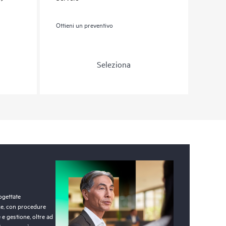
Ottieni un preventivo
Seleziona
ogettate
ze, con procedure
 e gestione, oltre ad
hiunque può