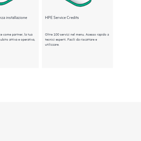
nza installazione
HPE Service Credits
Non competen
giuste.
e come partner, la tua
Oltre 100 servizi nel menu. Acesso rapido a
Ottieni le com
subito attiva e operativa,
tecnici esperti. Facili da riscattare e
aumentare il b
utilizzare.
tua carriera e 
intelligente c
Education Serv