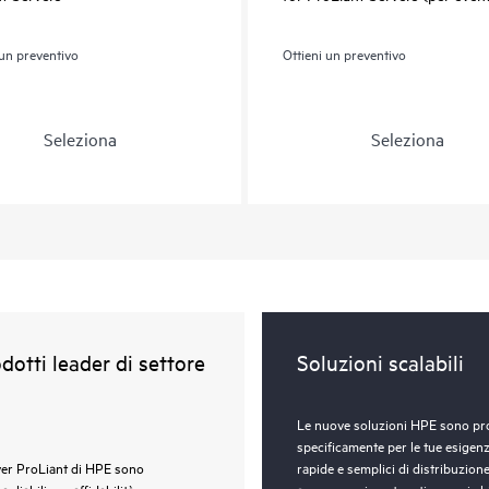
 un preventivo
Ottieni un preventivo
Seleziona
Seleziona
dotti leader di settore
Soluzioni scalabili
Le nuove soluzioni HPE sono pr
specificamente per le tue esigen
ver ProLiant di HPE sono
rapide e semplici di distribuzione
agliabili per affidabilità,
avere prezzi contenuti per cui c