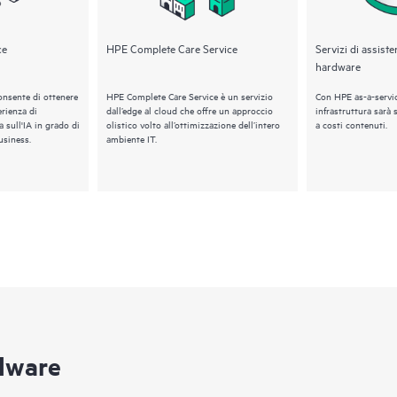
ce
HPE Complete Care Service
Servizi di assiste
hardware
onsente di ottenere
HPE Complete Care Service è un servizio
Con HPE as-a-servic
erienza di
dall’edge al cloud che offre un approccio
infrastruttura sarà 
a sull'IA in grado di
olistico volto all’ottimizzazione dell’intero
a costi contenuti.
usiness.
ambiente IT.
rdware