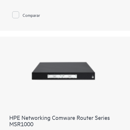
casos de uso de redes WAN y de centro de datos densos de
100GbE, 400GbE y 800GbE para una escalación sólida en una
gran cantidad de casos de uso de redes WAN y de centros de
Comparar
datos.
Con una capacidad de hasta 345,6 Tbps y una densidad de
puertos de 432 x 800GbE para PTX12008, y una de las
principales capacidades de 518,4 Tbps y 648 x 800GbE para
PTX12012, la línea destaca en entornos con limitaciones de
espacio y energía. Ambos enrutadores están listos para 1,6 TE
y más, lo que protege las inversiones a medida que aumentan
las necesidades de ancho de banda.
La línea admite una variedad de casos de uso críticos de WAN
y centros de datos, incluidos núcleo, emparejamiento,
interconexión del centro de datos, extremo del centro de
datos, agregación metropolitana y redes de centro de datos de
IA.
HPE Networking Comware Router Series
MSR1000