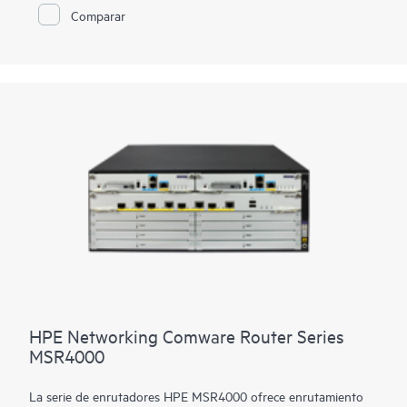
Comparar
El enrutador ofrece un enrutamiento sólido, multidifusión,
conmutación de etiqueta multiprotocolo (MPLS), IPv6,
seguridad, calidad de servicio, características de alta
disponibilidad de nivel de operador y opciones de interfaz de
alta densidad de 1 y 10 GbE.
HPE Networking Comware Router Series
MSR4000
La serie de enrutadores HPE MSR4000 ofrece enrutamiento