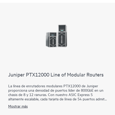
Juniper PTX12000 Line of Modular Routers
La línea de enrutadores modulares PTX12000 de Juniper
proporciona una densidad de puertos líder de 800GbE en un
chasis de 8 y 12 ranuras. Con nuestro ASIC Express 5
altamente escalable, cada tarjeta de línea de 54 puertos admite
ópticas conectables QSFP-DD u OSFP para ofrecer una
Mostrar más
capacidad de reenvío de 43,2 Tbps. La línea ofrece un
rendimiento inigualable, con compatibilidad con ZR/ZR+ en