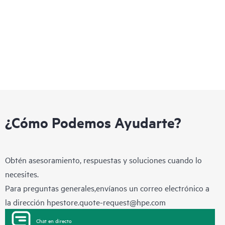
ágil que permite adaptarse rápidamente a los requisitos
empresariales cambiantes, al tiempo que proporciona servicios
simultáneos integrados sobre una sola plataforma fácil de
gestionar.
¿Cómo Podemos Ayudarte?
Obtén asesoramiento, respuestas y soluciones cuando lo
necesites.
Para preguntas generales,envíanos un correo electrónico a
la dirección
hpestore.quote-request@hpe.com
Chat en directo