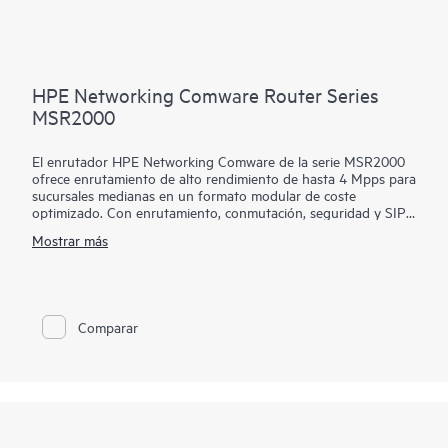
HPE Networking Comware Router Series
MSR2000
El enrutador HPE Networking Comware de la serie MSR2000
ofrece enrutamiento de alto rendimiento de hasta 4 Mpps para
sucursales medianas en un formato modular de coste
optimizado. Con enrutamiento, conmutación, seguridad y SIP
integrados sin licencias adicionales, puede aumentar la entrega
Mostrar más
de servicios al tiempo que simplifica la gestión de la WAN
corporativa.
Con su práctico diseño modular, el enrutador HPE Networking
Comware de la serie MSR2000 ofrece una amplia gama de
Comparar
opciones de conectividad para proporcionar estándares
flexibles y abiertos, junto con protección perdurable de la
inversión con menos gastos de capital y operativos para
sucursales medianas.