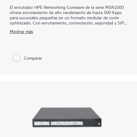
El enrutador HPE Networking Comware de la serie MSR1000
ofrece enrutamiento de alto rendimiento de hasta 500 Kpps
para sucursales pequeñas en un formato modular de coste
optimizado. Con enrutamiento, conmutación, seguridad y SIP
integrados sin licencias adicionales, puede aumentar la entrega
Mostrar más
de servicios al tiempo que simplifica la gestión de la WAN
corporativa.
Con Comware v7 y un diseño modular conveniente, el
enrutador HPE Networking Comware de la serie MSR1000
Comparar
proporciona un rendimiento mejorado y servicios avanzados,
así como una amplia gama de opciones de conectividad para
proporcionar estándares flexibles y abiertos, además de una
perdurable protección de la inversión con menos gastos de
capital y operativos para sucursales pequeñas.