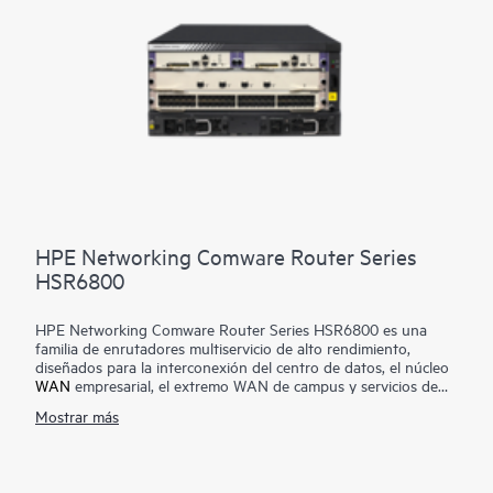
HPE Networking Comware Router Series
HSR6800
HPE Networking Comware Router Series HSR6800 es una
familia de enrutadores multiservicio de alto rendimiento,
diseñados para la interconexión del centro de datos, el núcleo
WAN
empresarial, el extremo WAN de campus y servicios de
agregación de WAN de alta velocidad. Ejecuta el sistema
Mostrar más
operativo Comware y presenta una avanzada arquitectura de
hardware de procesamiento de servicios distribuidos de varios
núcleos que se amplía hasta 420 Mpps de reenvío y hasta 2
Tbps de capacidad de conmutación.