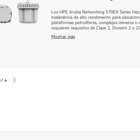
Los HPE Aruba Networking 570EX Series Haza
inalámbrica de alto rendimiento para ubicacion
plataformas petrolíferas, complejos mineros o
requieren requisitos de Clase 1, División 2 o 
radios 802.15.4/Zigbee y una velocidad máxim
Mostrar más
la velocidad y fiabilidad necesarias para llevar e
Estos puntos de acceso (AP) para exteriores r
ubicaciones peligrosas y se pueden implement
Aruba Networking Central proporciona un panel
WAN, y VPN. La solución incorpora de forma na
automatización integrales, así como funciones
garantía limitada de por vida.
4
of