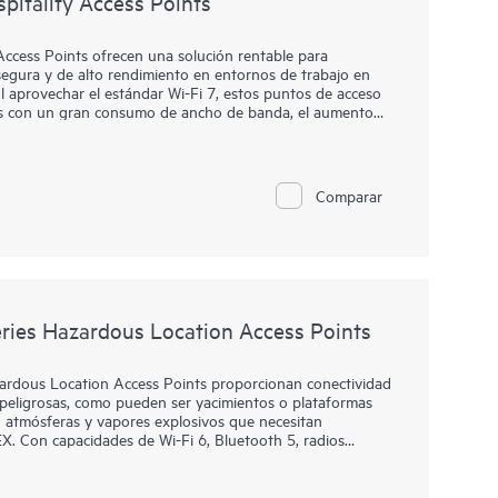
itality Access Points
ccess Points ofrecen una solución rentable para
segura y de alto rendimiento en entornos de trabajo en
Al aprovechar el estándar Wi-Fi 7, estos puntos de acceso
os con un gran consumo de ancho de banda, el aumento
l auge de los servicios en la nube.
e acceso de plataforma dual compatible con HPE Aruba
dware. Esto permite a las empresas actualizarse a Wi-Fi 7
Comparar
a gestión impulsada por IA y las capacidades de red
ie 720H incluye puertos multigigabit y gigabit,
ow Energy (BLE) y Zigbee integrados, ofreciendo toda
ara hoteles, residencias y oficinas remotas.
ies Hazardous Location Access Points
rdous Location Access Points proporcionan conectividad
r peligrosas, como pueden ser yacimientos o plataformas
n atmósferas y vapores explosivos que necesitan
EX. Con capacidades de Wi-Fi 6, Bluetooth 5, radios
tos agregada de 1,49 Gbps, la serie 560EX ofrece la
wifi a ubicaciones peligrosas.