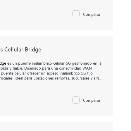
 una gestión escalable y operaciones impulsadas por IA.
ntenas externas para cobertura especializada o
ea adecuada para entornos empresariales, incluidos
Comparar
 Cellular Bridge
idge
es un puente inalámbrico celular 5G gestionado en la
ápida y fiable. Diseñado para una conectividad WAN
e puente celular ofrecer un acceso inalámbrico 5G fijo
uciales. Ideal para ubicaciones remotas, sucursales y sitios
 5G en las principales redes celulares públicas y privadas,
ernet fiables con opciones de conectividad.
uba Networking Central, que optimiza las operaciones de
Comparar
ificada entre redes por cable, inalámbricas y SD-WAN
nformación por IA.