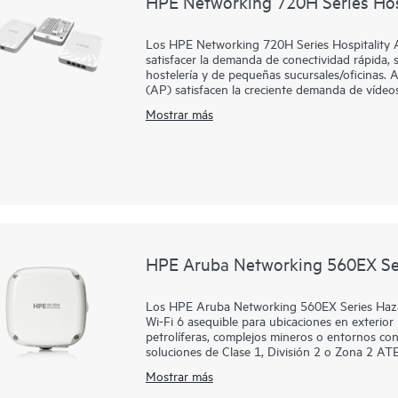
HPE Networking 720H Series Hosp
Los HPE Networking 720H Series Hospitality A
satisfacer la demanda de conectividad rápida, 
hostelería y de pequeñas sucursales/oficinas. 
(AP) satisfacen la creciente demanda de víde
en el número de dispositivos IoT y clientes, y e
Mostrar más
La serie 720H incluye nuestro primer punto d
Networking Central y HPE Mist en el mismo har
con confianza, aprovechando al mismo tiempo l
autónomas de HPE Networking.
El factor formato compacto y flexible de la ser
compatibilidad con PoE, así como Bluetooth L
una gama de opciones de conectividad ideales p
HPE Aruba Networking 560EX Ser
Los HPE Aruba Networking 560EX Series Haza
Wi-Fi 6 asequible para ubicaciones en exterio
petrolíferas, complejos mineros o entornos co
soluciones de Clase 1, División 2 o Zona 2 AT
802.15.4/Zigbee y una velocidad máxima de da
Mostrar más
velocidad y fiabilidad necesarias para llevar el 