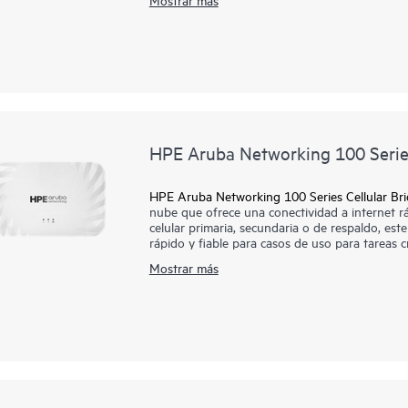
permite AP27 una implementación simplificada,
La AP27E variante ofrece compatibilidad con a
direccional, lo que hace que la AP27 familia s
almacenes y grandes espacios.
HPE Aruba Networking 100 Series
HPE Aruba Networking 100 Series Cellular Br
nube que ofrece una conectividad a internet r
celular primaria, secundaria o de respaldo, est
rápido y fiable para casos de uso para tareas cr
emergentes, el puente celular es compatible con
Mostrar más
incluido CBRS, lo que permite servicios de int
Este puente celular es compatible con HPE Ar
TI mediante una gestión de infraestructura un
gracias a una automatización inteligente y a i