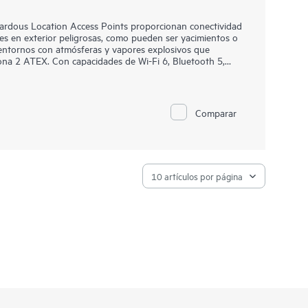
rdous Location Access Points proporcionan conectividad
es en exterior peligrosas, como pueden ser yacimientos o
 entornos con atmósferas y vapores explosivos que
Zona 2 ATEX. Con capacidades de Wi-Fi 6, Bluetooth 5,
a de datos agregada de 2,69 Gbps, la serie 570EX ofrece
l wifi a ubicaciones peligrosas.
eforzados cuentan con un diseño específico para
Comparar
ar rápidamente mediante Zero Touch Provisioning. HPE
 único para supervisar las LAN cableadas e inalámbricas,
tiva análisis impulsados por IA, organización y
 de seguridad avanzadas. La serie 570EX incluye una