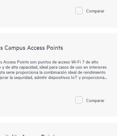
adores y conmutadores de HPE Aruba Networking, así
dos de varios proveedores.
Comparar
s Campus Access Points
Access Points son puntos de acceso Wi-Fi 7 de alto
y de alta capacidad, ideal para casos de uso en interiores
esta serie proporciona la combinación ideal de rendimiento
orar la seguridad, admitir dispositivos IoT y proporcionar
ón.
ones eficientes y proporciona información sobre
o (ML) para una conectividad inalámbrica optimizada en
Comparar
sfruta de una velocidad de datos tribanda agregada máxima
 gracias a una radio IoT flexible integrada que admite
rápido puerto cableado de 5 GbE y a un modo de ahorro
a a reducir el consumo de energía. La serie 740 cuenta
na garantía limitada de por vida.