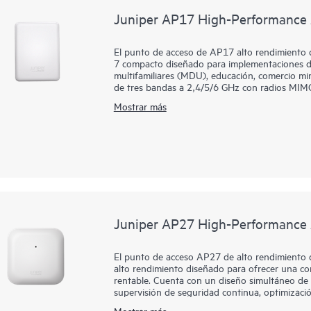
Juniper AP17 High-Performance 
El punto de acceso de AP17 alto rendimiento 
7 compacto diseñado para implementaciones de 
multifamiliares (MDU), educación, comercio min
de tres bandas a 2,4/5/6 GHz con radios MIMO 
densidad de clientes. Una radio de escaneo de
Mostrar más
garantía de red, incluida la detección de vuln
canales y energía. Gestionado por Mist AI, AP1
garantía, automatización y autorreparación bas
través de aprovisionamiento sin intervención, 
dinámica de paquetes para una resolución más 
(BLE) de nivel empresarial integradas y las ra
Un enlace ascendente de mGig de 10G y tres p
respaldada por una garantía limitada de por vi
Juniper AP27 High-Performance 
El punto de acceso AP27 de alto rendimiento d
alto rendimiento diseñado para ofrecer una con
rentable. Cuenta con un diseño simultáneo de 
supervisión de seguridad continua, optimizació
cliente. Gestionado a través de la nube de Mist
Mostrar más