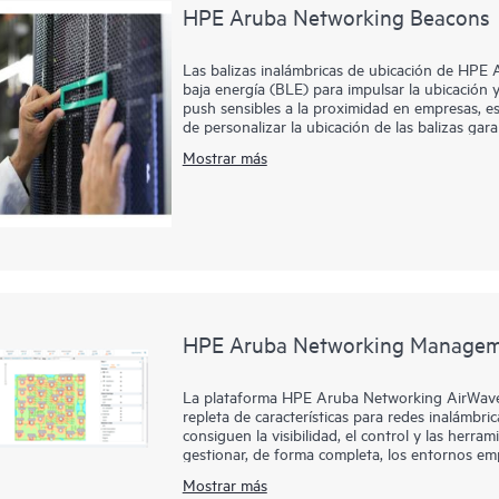
HPE Aruba Networking Beacons
Las balizas inalámbricas de ubicación de HPE
baja energía (BLE) para impulsar la ubicación y 
push sensibles a la proximidad en empresas, es
de personalizar la ubicación de las balizas ga
pequeños transmisores inalámbricos de baja po
Mostrar más
pueden ser detectadas e interpretadas por dis
en Meridian de HPE Aruba Networking y de nue
Engage. Los PA de HPE Aruba Networking con
permiten la administración remota las balizas
HPE Aruba Networking Managem
La plataforma HPE Aruba Networking AirWave
repleta de características para redes inalámbri
consiguen la visibilidad, el control y las herr
gestionar, de forma completa, los entornos emp
configuración e implementación, así como visibi
Mostrar más
problemas y gestión integrales. Esto proporcion