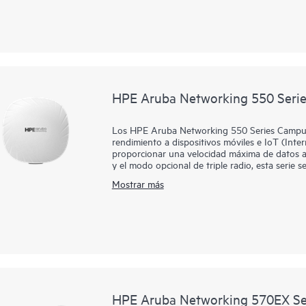
Estos puntos de acceso (AP) Wi-Fi 6 para exte
peligrosas y se pueden implementar rápidame
Networking Central proporciona un panel únic
y VPN. La solución incorpora de forma nativa 
integrales, así como funciones de seguridad av
por vida.
HPE Aruba Networking 550 Serie
Los HPE Aruba Networking 550 Series Campus 
rendimiento a dispositivos móviles e IoT (Inter
proporcionar una velocidad máxima de datos 
y el modo opcional de triple radio, esta serie
incluye características como OFDMA, MU-MIMO
Mostrar más
rendimiento multiusuario y una eficiencia mej
Esta serie puede implementarse utilizando Zero
para facilitar la implementación en sucursales
proporciona un panel único para supervisar la
incorpora de forma nativa análisis impulsados 
funciones de seguridad avanzadas. La serie 550
HPE Aruba Networking 570EX Ser