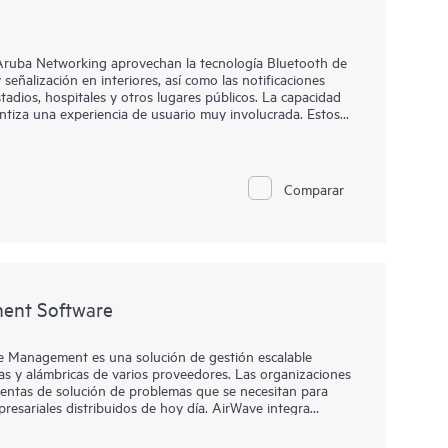
 Aruba Networking aprovechan la tecnología Bluetooth de
señalización en interiores, así como las notificaciones
tadios, hospitales y otros lugares públicos. La capacidad
rantiza una experiencia de usuario muy involucrada. Estos
tencia emiten señales de radio a intervalos regulares que
positivos Android e iOS con aplicaciones móviles basadas
stros partners de desarrollo de aplicaciones Meridian
 balizas de HPE Aruba Networking integradas le
Comparar
 autónomas con baterías de cuatro años.
ent Software
 Management es una solución de gestión escalable
cas y alámbricas de varios proveedores. Las organizaciones
amientas de solución de problemas que se necesitan para
resariales distribuidos de hoy día. AirWave integra
lidad y control en tiempo real para lograr solución de
a una plataforma flexible para mantener la fiabilidad y el