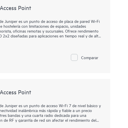
Access Point
de Juniper es un punto de acceso de placa de pared Wi-Fi
hostelería con limitaciones de espacio, unidades
orista, oficinas remotas y sucursales. Ofrece rendimiento
2x2 diseñadas para aplicaciones en tiempo real y de alta
 tres bandas dedicada proporciona supervisión de RF y
erabilidades, además de decisiones optimizadas sobre
7 ofrece acceso multigigabit y de baja latencia con
adas en SLE, al tiempo que optimiza el día 0 al día 2 a
Comparar
detección de anomalías, correlación de eventos y captura
rápida de la causa raíz. Las radios Bluetooth Low Energy
dios 802.15.4 duales admiten servicios de IoT y ubicación.
uertos de 1G proporcionan conectividad de sala,
da.
Access Point
e Juniper es un punto de acceso Wi-Fi 7 de nivel básico y
ectividad inalámbrica más rápida y fiable a un precio
tres bandas y una cuarta radio dedicada para una
n de RF y garantía de red sin afectar el rendimiento del
 AI con servicios como la garantía de Wi-Fi de Juniper,