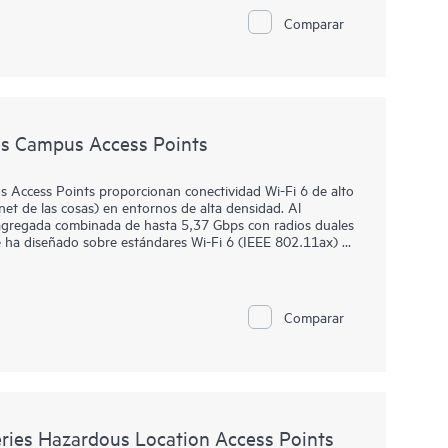
riores cuentan con un diseño específico para ubicaciones
Comparar
nte mediante Zero Touch Provisioning (ZTP). HPE Aruba
o para supervisar las LAN cableadas e inalámbricas, WAN,
análisis impulsados por IA, organización y automatización
anzadas. La serie 560EX incluye una garantía limitada de
s Campus Access Points
Access Points proporcionan conectividad Wi-Fi 6 de alto
net de las cosas) en entornos de alta densidad. Al
agregada combinada de hasta 5,37 Gbps con radios duales
 se ha diseñado sobre estándares Wi-Fi 6 (IEEE 802.11ax) e
 bidireccional y Target Wait Time (TWT) para un mejor
orada.
 Touch Provisioning (ZTP), sin experiencia técnica in situ,
Comparar
 y el trabajo remoto. HPE Aruba Networking Central
s LAN cableadas e inalámbricas, WAN, y VPN. La solución
por IA, organización y automatización integrales, así como
 incluye una garantía limitada de por vida.
ies Hazardous Location Access Points