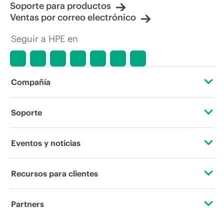
Soporte para productos
Ventas por correo electrónico
Seguir a HPE en
Compañía
Acerca de HPE
Soporte
Accesibilidad
Servicios de soporte operativo
Eventos y noticias
Vacantes
Devolución y reciclaje de productos
Eventos
Recursos para clientes
Responsabilidad corporativa
Soporte para productos
HPE Discover
Contacta con nosotros
Laboratorios HPE
Partners
Software y controladores
Eventos locales
Educación y formación