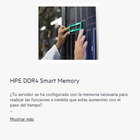
HPE DDR4 Smart Memory
¿Tu servidor se ha configurado con la memoria necesaria para
realizar las funciones a medida que estas aumenten con el
paso del tiempo?
La memoria HPE SmartMemory DDR4 está diseñada para
Mostrar más
usuarios de pequeñas y grandes empresas con una necesidad
significativa de rendimiento y capacidad junto con un deseo de
gestionar el coste total de la propiedad. HPE SmartMemory
DDR4 ofrece la optimización total de la memoria del servidor,