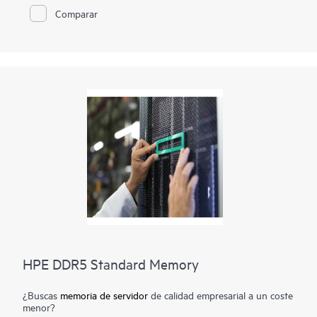
funciona a la máxima velocidad de rendimiento y se encuentra
Comparar
entre la memoria más eficiente disponible. Además del
rendimiento y la eficiencia, HPE SmartMemory DDR4 también
ofrece fiabilidad. Solo se seleccionan los módulos de memoria
DRAM de más alta calidad de los principales proveedores.
Ahora más que nunca, la calidad de la DRAM es crucial, al igual
que las tendencias de los centros de datos como la
virtualización de servidores, la computación en la nube y el uso
de aplicaciones de grandes bases de datos han aumentado la
necesidad de una mayor capacidad de memoria con un mayor
tiempo de actividad. La HPE SmartMemory DDR4 supera
rigurosos procesos de pruebas y certificaciones que
desbloquean las características de rendimiento de la memoria
disponible solo con los servidores HPE.
HPE DDR5 Standard Memory
¿Buscas
memoria de servidor
de calidad empresarial a un coste
menor?