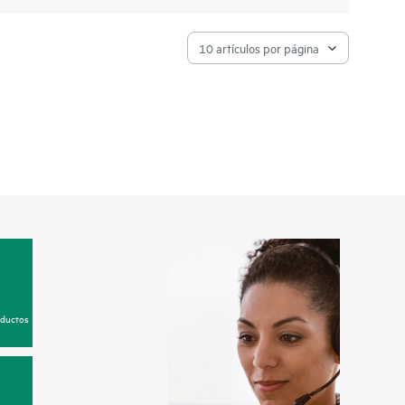
oductos