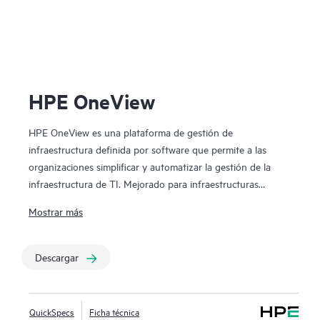
HPE 
HPE OneView
HPE OneView es una plataforma de gestión de
infraestructura definida por software que permite a las
organizaciones simplificar y automatizar la gestión de la
infraestructura de TI. Mejorado para infraestructuras
locales, entornos de web oscura y plataformas HPE Synergy.
Mostrar más
HPE OneView ofrece una interfaz centralizada para
gestionar y supervisar los servidores, el almacenamiento y
los dispositivos de red, garantizando una integración fluida
Descargar
y una gestión eficiente de distintos entornos de
infraestructura. El enfoque basado en plantillas de HPE
OneView para implementar, aprovisionar y actualizar mejora
QuickSpecs
Ficha técnica