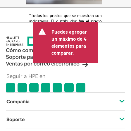
*Todos los precios que se muestran son
indicativos. El distribuidor fija el precio
final de la transacción y puede incluir
Puedes agregar
otros conceptos, como los impuestos a
la venta, el IVA y el envío. El precio de la
un máximo de 4
transacción que establece el distribuidor
elementos para
puede variar con respecto a otros
Cómo comprar
comparar.
distribuidores y al precio indicativo
Soporte para productos
mostrado. El precio indicativo puede
Ventas por correo electrónico
incluir ofertas promocionales por tiempo
limitado. HPE se reserva el derecho de
Seguir a HPE en
hacer ajustes de precios en cualquier
momento por motivos que incluyen, a
título enunciativo, cambios en las
condiciones del mercado,
descatalogación de productos,
Compañía
disponibilidad limitada de productos,
promociones de fin de la vida útil y
errores en los anuncios.
Acerca de HPE
Soporte
Accesibilidad