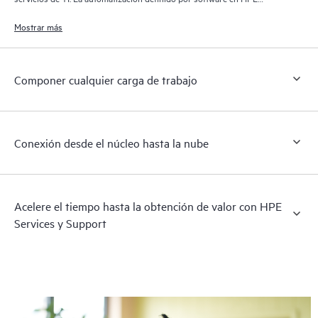
OneView permite a la TI implementar infraestructuras de forma más
rápida, simplificar el ciclo de vida de las operaciones e incrementar la
Mostrar más
productividad.
Componer cualquier carga de trabajo
Conexión desde el núcleo hasta la nube
Acelere el tiempo hasta la obtención de valor con HPE
Services y Support