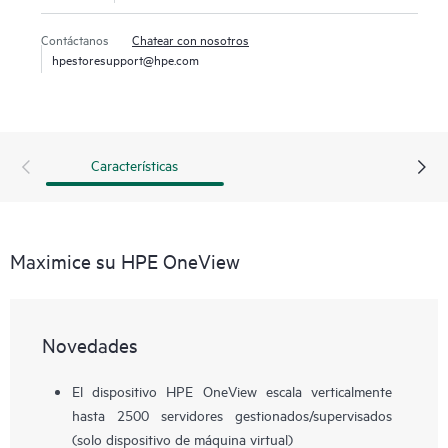
la eficiencia operativa de los usuarios y acelera la prestación
de servicios. Diseñado con una API moderna y basada en
Contáctanos
Chatear con nosotros
estándares, HPE OneView ayuda a los usuarios a desarrollar
hpestoresupport@hpe.com
aplicaciones en menos tiempo a través de integraciones con
un amplio ecosistema de herramientas y servicios de gestión
de terceros.
Características
Maximice su HPE OneView
Novedades
El dispositivo HPE OneView escala verticalmente
hasta 2500 servidores gestionados/supervisados
(solo dispositivo de máquina virtual)