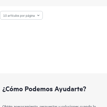
rendimiento o HDD Midline SAS de menor coste. Gracias a su
capacidad para proporcionar hasta 395 000 IOPS, el nuevo
almacenamiento HPE MSA 2060 resulta un 80 % más rápido
que la generación anterior y cuenta con mayor potencia para
1
las cargas de trabajo más exigentes.
¿Cómo Podemos Ayudarte?
Obtén asesoramiento, respuestas y soluciones cuando lo