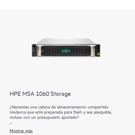
HPE MSA 1060 Storage
¿Necesitas una cabina de almacenamiento compartido
moderna que esté preparada para flash y sea asequible,
incluso con un presupuesto ajustado?
HPE MSA 1060 Storage ofrece almacenamiento flash
Mostrar más
asequible a los clientes con presupuestos ajustados. Diseñado