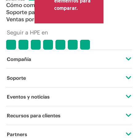
elementos para
Cómo comprar
comparar.
Soporte para productos
Ventas por correo electrónico
Seguir a HPE en
Compañía
Acerca de HPE
Soporte
Accesibilidad
Servicios de soporte operativo
Eventos y noticias
Vacantes
Devolución y reciclaje de productos
Eventos
Recursos para clientes
Responsabilidad corporativa
Soporte para productos
HPE Discover
Contacta con nosotros
Laboratorios HPE
Partners
Software y controladores