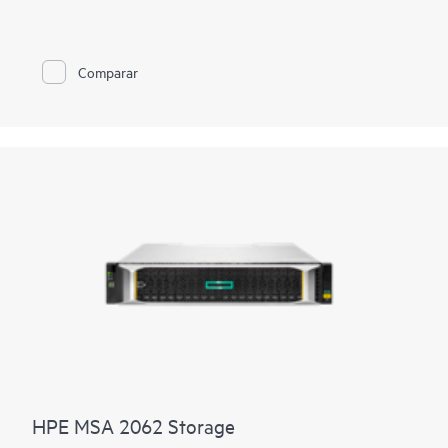
para satisfacer los requisitos de almacenamiento de nivel
básico, HPE MSA 1060 Storage es una buena elección para
clientes con presupuestos ajustados. Con uno de los precios
de entrada más bajos del portfolio de HPE Storage y con
Comparar
compatibilidad probada con HPE ProLiant, HPE MSA 1060
Storage es la plataforma idónea para las cargas de trabajo de
TI más pequeñas. HPE MSA 1060 Storage cuenta con
conectividad de interfaz host 10G-BaseT iSCSI, FC y SAS que
previamente eran inalcanzables a precios económicos. MSA
1060 permite a los usuarios aprovechar las tecnologías de
almacenamiento más recientes y proporciona un equilibrio
entre rendimiento y presupuesto.
HPE MSA 2062 Storage