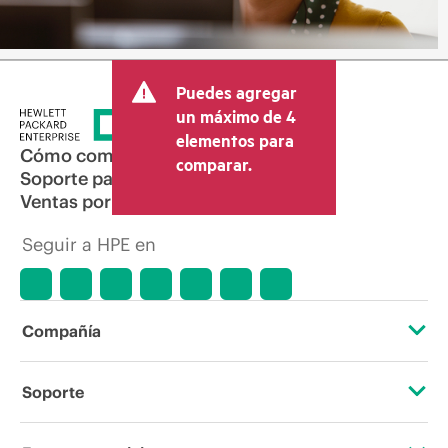
Puedes agregar
un máximo de 4
elementos para
Cómo comprar
comparar.
Soporte para productos
Ventas por correo electrónico
Seguir a HPE en
Compañía
Acerca de HPE
Soporte
Accesibilidad
Servicios de soporte operativo