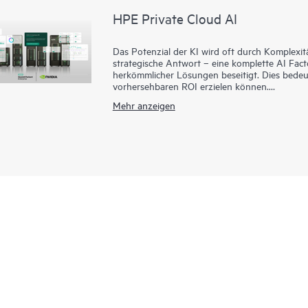
HPE Private Cloud AI
Das Potenzial der KI wird oft durch Komplexitä
strategische Antwort – eine komplette AI Fact
herkömmlicher Lösungen beseitigt. Dies bedeut
vorhersehbaren ROI erzielen können.
Unsere gemeinsam mit NVIDIA® entwickelte Lös
Mehr anzeigen
Innovationen:
• Kostentransparenz: Unser On-Premises-Modell
die finanzielle Klarheit, die Sie brauchen, um 
• Optimierte Innovation: Vorab validierte Too
Modellentwicklung und bieten gleichzeitig vo
Sicherheit.
• Zukunftssichere Skalierbarkeit: Erweitern Sie
Computing- und GPU-Architekturen hinweg, da
an die KI-Technologien der Zukunft anpassen