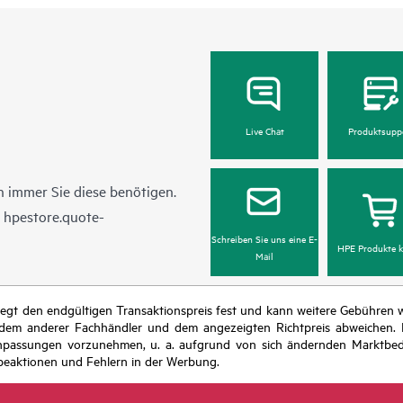
Live Chat
Produktsupp
 immer Sie diese benötigen.
n
hpestore.quote-
Schreiben Sie uns eine E-
HPE Produkte k
Mail
r legt den endgültigen Transaktionspreis fest und kann weitere Gebühre
 dem anderer Fachhändler und dem angezeigten Richtpreis abweichen. D
isanpassungen vorzunehmen, u. a. aufgrund von sich ändernden Marktbed
eaktionen und Fehlern in der Werbung.