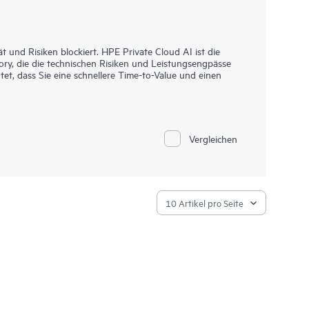
t und Risiken blockiert. HPE Private Cloud AI ist die
ory, die die technischen Risiken und Leistungsengpässe
et, dass Sie eine schnellere Time-to-Value und einen
ung bietet die Grundlage für zuverlässige KI-
 beseitigt betriebliche Engpässe und verschafft Ihnen
über Pilotprojekte hinauszugehen.
Vergleichen
ls und Notebooks standardisieren Workflows und
m ersten Tag an konsistente Governance und Zero-Touch-
 Ihre KI-Infrastruktur nahtlos über verschiedene
mit Sie ohne Risiko Innovationen vorantreiben und sich
 können.