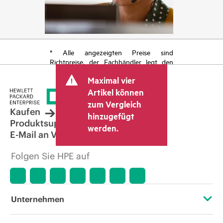
* Alle angezeigten Preise sind
Richtpreise, der Fachhändler legt den
endgültigen Transaktionspreis fest und
Maximal vier
kann weitere Gebühren wie
Mehrwertsteuer und Versandkosten
Artikel können
berücksichtigen. Der vom Fachhändler
zum Vergleich
festgelegte Transaktionspreis kann von
Kaufen
hinzugefügt
dem anderer Fachhändler und dem
Produktsupport
werden.
angezeigten Richtpreis abweichen. Die
E-Mail an Vertrieb
Richtpreise können zeitlich begrenzte
Sonderangebote enthalten. HPE behält
Folgen Sie HPE auf
sich das Recht vor, jederzeit
Preisanpassungen vorzunehmen, u. a.
aufgrund von sich ändernden
Marktbedingungen, der Einstellung von
Produkten, eingeschränkter
Unternehmen
Produktverfügbarkeit, dem Ende der
Lebensdauer von Werbeaktionen und
Fehlern in der Werbung.