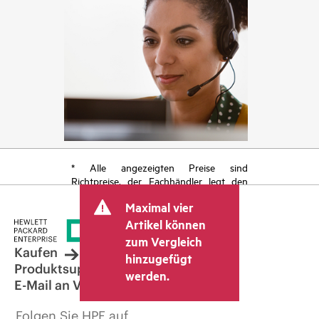
* Alle angezeigten Preise sind
Richtpreise, der Fachhändler legt den
endgültigen Transaktionspreis fest und
Maximal vier
kann weitere Gebühren wie
Mehrwertsteuer und Versandkosten
Artikel können
berücksichtigen. Der vom Fachhändler
zum Vergleich
festgelegte Transaktionspreis kann von
Kaufen
hinzugefügt
dem anderer Fachhändler und dem
Produktsupport
werden.
angezeigten Richtpreis abweichen. Die
E-Mail an Vertrieb
Richtpreise können zeitlich begrenzte
Sonderangebote enthalten. HPE behält
Folgen Sie HPE auf
sich das Recht vor, jederzeit