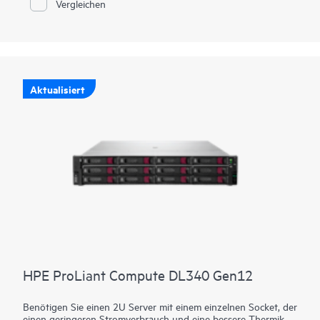
Vergleichen
Processors der 5. Generation mit bis zu 192 Kernen, erhöhter
Speicherkapazität (bis zu 6 TB) und dem neuen HPE iLO 7
sorgen für eine leistungsstarke Lösung mit besserer
Rechenzentrumseffizienz.
Aktualisiert
HPE ProLiant Compute DL340 Gen12
Benötigen Sie einen 2U Server mit einem einzelnen Socket, der
einen geringeren Stromverbrauch und eine bessere Thermik