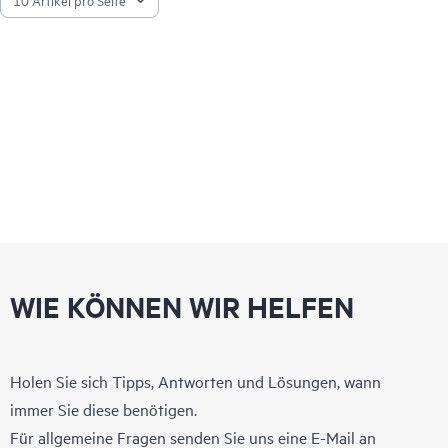
Vorderseite unterstützt.
Mit einem neuen Maß an Sicherheit, optimierter Leistung und
Effizienz sowie mit automatisierter, KI-gestützter Produktivität
wurde der HPE ProLiant Compute DL360 Gen12 für Ihre
Zukunft entwickelt.
WIE KÖNNEN WIR HELFEN
Holen Sie sich Tipps, Antworten und Lösungen, wann
immer Sie diese benötigen.
Für allgemeine Fragen senden Sie uns eine E-Mail an