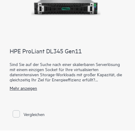
HPE ProLiant DL345 Gen11
Sind Sie auf der Suche nach einer skalierbaren Serverlösung
mit einem einzigen Socket für Ihre virtualisierten
datenintensiven Storage-Workloads mit großer Kapazität, die
gleichzeitig Ihr Ziel für Energieeffizienz erfüllt?
Mehr anzeigen
Der HPE ProLiant DL345 Gen11 Server bietet Ihnen eine
skalierbare 2U 1P-Lösung mit außergewöhnlicher
Rechenleistung und Datenspeicheroptionen mit großer
Kapazität bei 1P-Wirtschaftlichkeit. Basierend auf den AMD
EPYC™ Prozessoren der 4. und 5. Generation mit bis zu 160
Vergleichen
Kernen, erhöhter Arbeitsspeicher-Bandbreite (bis zu 3 TB mit
6.400 MT/s), Hochgeschwindigkeits-PCIe Gen5 I/O und EDSFF
Datenspeicher, bis zu 20 LFF/34 SFF/36 EDSFF und bis zu
vier GPUs auf der Vorderseite ist dieser Server eine