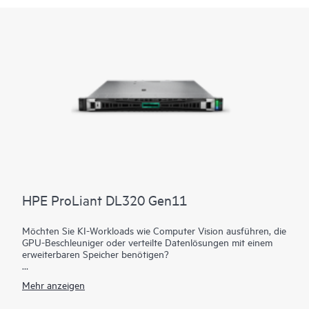
HPE ProLiant DL320 Gen11
Möchten Sie KI-Workloads wie Computer Vision ausführen, die
GPU-Beschleuniger oder verteilte Datenlösungen mit einem
erweiterbaren Speicher benötigen?
Der HPE ProLiant DL320 Gen11 ist ein 1U-1P-Server mit
Mehr anzeigen
einem einzigartigen kompakten Design und einem Workload-
basierten modularen Aufbau, der speziell für Edge Computing