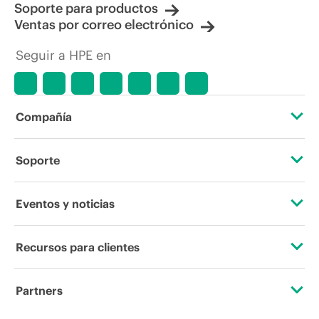
Soporte para productos
Ventas por correo electrónico
Seguir a HPE en
Compañía
Acerca de HPE
Soporte
Accesibilidad
Servicios de soporte operativo
Eventos y noticias
Vacantes
Devolución y reciclaje de productos
Eventos
Recursos para clientes
Responsabilidad corporativa
Soporte para productos
HPE Discover
Contacta con nosotros
Laboratorios HPE
Partners
Software y controladores
Eventos locales
Educación y formación