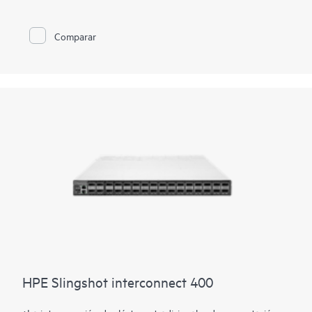
aprendizaje profundo y aplicaciones de análisis al aunar los
requisitos especializados de estructuras optimizadas para HPC
con la ubicuidad de Ethernet. Esto ofrece una infraestructura
Comparar
convergente con alto rendimiento tanto en códigos de
simulación de HPC como en aplicaciones de IP nativas, con
acceso escalable y eficiente a orígenes de datos. HPE
Slingshot, basada en el silicio especializado de Cray, ofrece un
rendimiento uniforme y una baja latencia con ejecución de
cargas y a escala.
Esto te prepara para prestar un servicio eficiente a usuarios
cada vez más diversos que aprovechan tus recursos de HPC, y
hacerlo sin sobreaprovisionar ancho de banda ni implementar
varios sistemas para evitar la congestión en tus cargas de
trabajo más exigentes.
HPE Slingshot interconnect 400