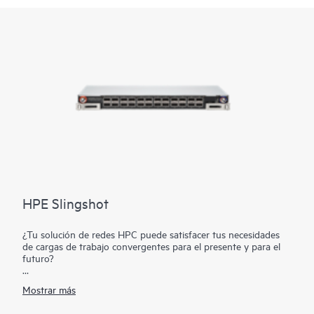
HPE Slingshot
¿Tu solución de redes HPC puede satisfacer tus necesidades
de cargas de trabajo convergentes para el presente y para el
futuro?
HPE Slingshot brinda una interconexión moderna de alto
Mostrar más
rendimiento para HPC y clústeres de inteligencia artificial que
proporciona alto ancho de banda y baja latencia para HPC,